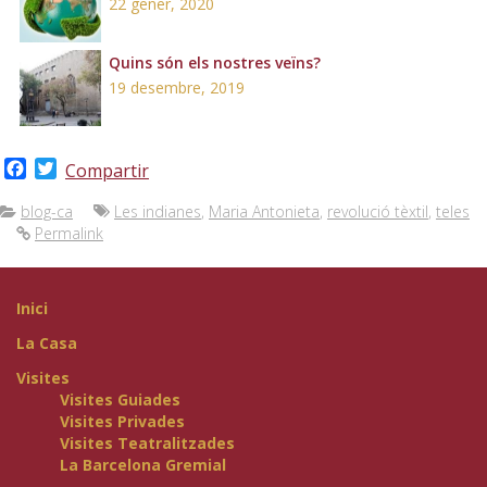
22 gener, 2020
Quins són els nostres veïns?
19 desembre, 2019
Facebook
Twitter
Compartir
blog-ca
Les indianes
,
Maria Antonieta
,
revolució tèxtil
,
teles
Permalink
Inici
La Casa
Visites
Visites Guiades
Visites Privades
Visites Teatralitzades
La Barcelona Gremial