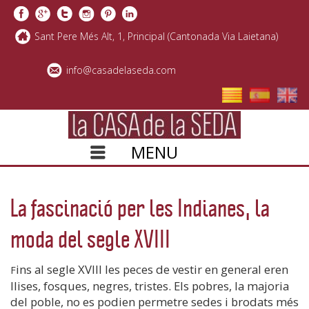
Sant Pere Més Alt, 1, Principal (Cantonada Via Laietana)
info@casadelaseda.com
MENU
SKIP TO CONTENT
La fascinació per les Indianes, la
moda del segle XVIII
ins al segle XVIII les peces de vestir en general eren
F
llises, fosques, negres, tristes. Els pobres, la majoria
del poble, no es podien permetre sedes i brodats més